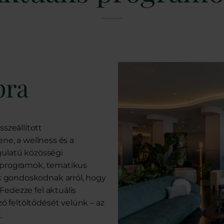
pra
zeállított
ene, a wellness és a
gulatú közösségi
a-programok, tematikus
 gondoskodnak arról, hogy
Fedezze fel aktuális
 feltöltődését velünk – az
.