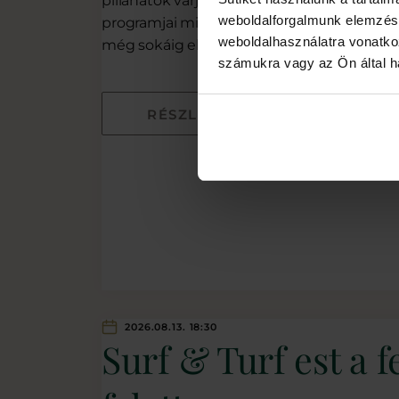
pillanatok várják a gyermekeket a Le Pri
weboldalforgalmunk elemzésé
programjai minden nap új élményeket kíná
weboldalhasználatra vonatko
még sokáig elkísérjék a legkisebb vendég
számukra vagy az Ön által ha
RÉSZLETEK
2026.08.13. 18:30
Surf & Turf est a f