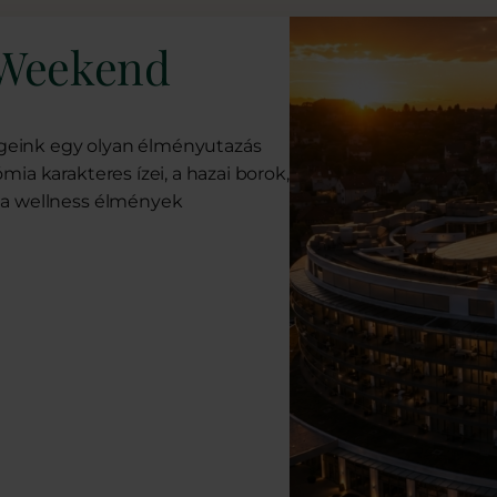
 Weekend
geink egy olyan élményutazás
ia karakteres ízei, a hazai borok,
 a wellness élmények