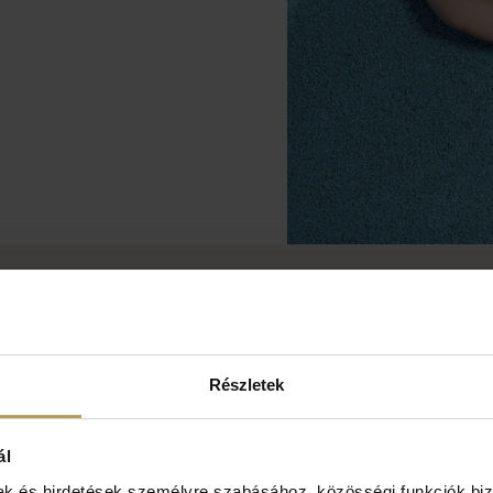
 – Minden
Részletek
ál
ám kalandok és közös családi
mak és hirdetések személyre szabásához, közösségi funkciók biz