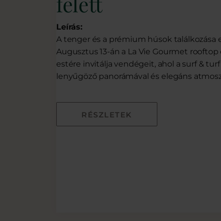
felett
Leírás:
A tenger és a prémium húsok találkozása e
Augusztus 13-án a La Vie Gourmet rooftop
estére invitálja vendégeit, ahol a surf & turf
lenyűgöző panorámával és elegáns atmoszf
RÉSZLETEK