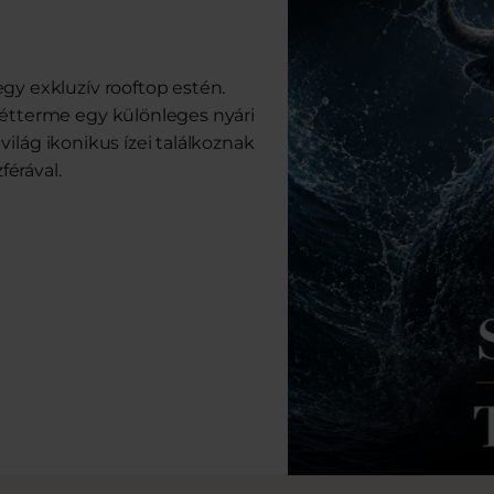
gy exkluzív rooftop estén.
 étterme egy különleges nyári
 világ ikonikus ízei találkoznak
érával.