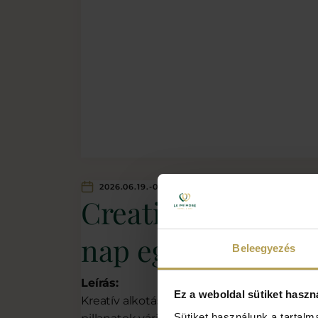
2026.06.19.-08.30.
Creative Moments
nap egy új élmény
Beleegyezés
Leírás:
Ez a weboldal sütiket haszn
Kreatív alkotások, izgalmas kihívások, vid
Sütiket használunk a tartal