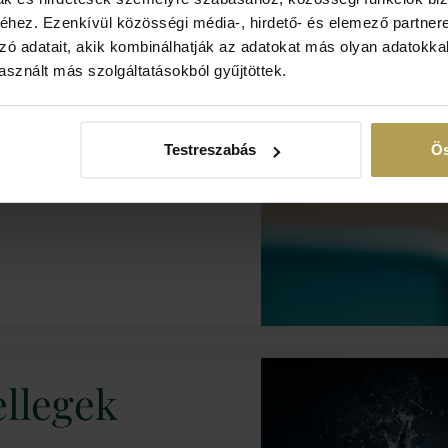
more-ban. A Creative Moments
hez. Ezenkívül közösségi média-, hirdető- és elemező partner
lnak, hogy a nyaralás emlékei
zó adatait, akik kombinálhatják az adatokat más olyan adatokka
einket
sznált más szolgáltatásokból gyűjtöttek.
Testreszabás
Ös
ellegek