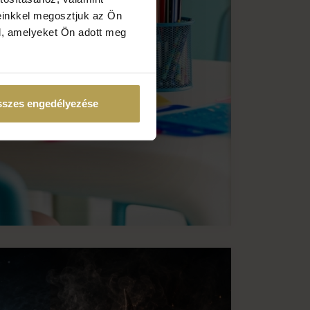
einkkel megosztjuk az Ön
l, amelyeket Ön adott meg
szes engedélyezése