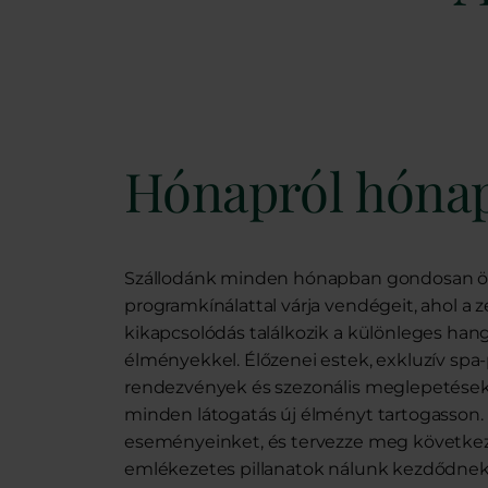
Hónapról hóna
Szállodánk minden hónapban gondosan öss
programkínálattal várja vendégeit, ahol a z
kikapcsolódás találkozik a különleges han
élményekkel. Élőzenei estek, exkluzív sp
rendezvények és szezonális meglepetések
minden látogatás új élményt tartogasson. 
eseményeinket, és tervezze meg következő
emlékezetes pillanatok nálunk kezdődnek