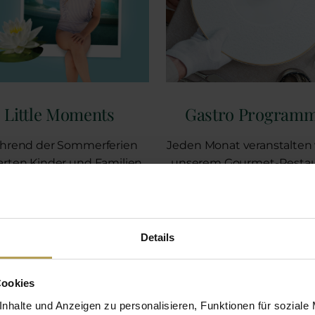
Little Moments
Gastro Program
hrend der Sommerferien
Jeden Monat veranstalten 
arten Kinder und Familien
unserem Gourmet-Restau
spannende Aktivitäten,
La Vie einen besonder
lerische Herausforderungen
gastronomischen Abend
d Abenteuer im Freien.
dem Gastköche auf Einla
von Küchenchef Attila B
Details
und seinem Team.
WEITER
Cookies
WEITER
nhalte und Anzeigen zu personalisieren, Funktionen für soziale