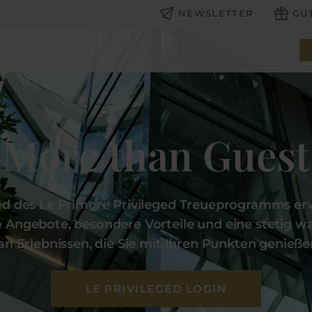
NEWSLETTER
GU
More than Guest
ied des Le Primore Privileged Treueprogramms er
e Angebote, besondere Vorteile und eine stetig 
n Erlebnissen, die Sie mit Ihren Punkten genieß
LE PRIVILEGED LOGIN