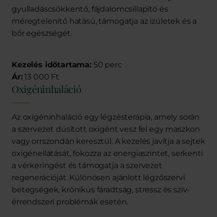
gyulladáscsökkentő, fájdalomcsillapító és
méregtelenítő hatású, támogatja az ízületek és a
bőr egészségét.
Kezelés időtartama:
50 perc
Ár:
13 000 Ft
Oxigéninhaláció
Az oxigéninhaláció egy légzésterápia, amely során
a szervezet dúsított oxigént vesz fel egy maszkon
vagy orrszondán keresztül. A kezelés javítja a sejtek
oxigénellátását, fokozza az energiaszintet, serkenti
a vérkeringést és támogatja a szervezet
regenerációját. Különösen ajánlott légzőszervi
betegségek, krónikus fáradtság, stressz és szív-
érrendszeri problémák esetén.