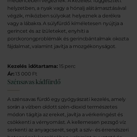
medencében végeznek. A kezelést függesztett
helyzetben, a nyak vagy a hónalj alátámasztásával
végzik, miközben súlyokat helyeznek a derékra
vagy a lábakra. A súlyfürdő kíméletesen nyújtja a
gerincet és az ízületeket, enyhíti a
porckorongproblémák és gerincbántalmak okozta
fájdalmat, valamint javítja a mozgékonyságot.
Kezelés időtartama:
15 perc
Ár:
13 000 Ft
Szénsavas kádfürdő
A szénsavas fürdő egy gyógyászati kezelés, amely
során a vízben oldott szén-dioxid természetes
módon tágítja az ereket, javítja a vérkeringést és
csökkenti a vérnyomást. A kellemesen pezsgő víz
serkenti az anyagcserét, segít a szív- és érrendszeri