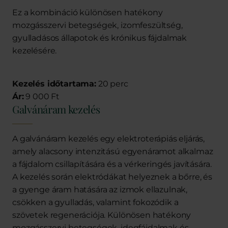
Ez a kombináció különösen hatékony
mozgásszervi betegségek, izomfeszültség,
gyulladásos állapotok és krónikus fájdalmak
kezelésére.
Kezelés időtartama:
20 perc
Ár:
9 000 Ft
Galvánáram kezelés
A galvánáram kezelés egy elektroterápiás eljárás,
amely alacsony intenzitású egyenáramot alkalmaz
a fájdalom csillapítására és a vérkeringés javítására.
A kezelés során elektródákat helyeznek a bőrre, és
a gyenge áram hatására az izmok ellazulnak,
csökken a gyulladás, valamint fokozódik a
szövetek regenerációja. Különösen hatékony
mozgásszervi betegségek, idegfájdalmak és