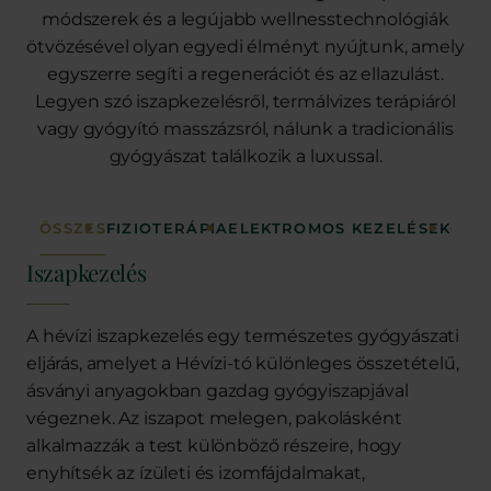
módszerek és a legújabb wellnesstechnológiák
ötvözésével olyan egyedi élményt nyújtunk, amely
egyszerre segíti a regenerációt és az ellazulást.
Legyen szó iszapkezelésről, termálvizes terápiáról
vagy gyógyító masszázsról, nálunk a tradicionális
gyógyászat találkozik a luxussal.
ÖSSZES
FIZIOTERÁPIA
ELEKTROMOS KEZELÉSEK
GYÓ
Iszapkezelés
A hévízi iszapkezelés egy természetes gyógyászati
eljárás, amelyet a Hévízi-tó különleges összetételű,
ásványi anyagokban gazdag gyógyiszapjával
végeznek. Az iszapot melegen, pakolásként
alkalmazzák a test különböző részeire, hogy
enyhítsék az ízületi és izomfájdalmakat,