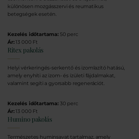
különösen mozgásszervi és reumatikus
betegségek esetén.
Kezelés időtartama:
50 perc
Ár:
13 000 Ft
Ritex pakolás
Helyi vérkeringés-serkentő és izomlazító hatású,
amely enyhíti az izom- és ízületi fájdalmakat,
valamint segíti a gyorsabb regenerációt.
Kezelés időtartama:
30 perc
Ár:
13 000 Ft
Humino pakolás
Természetes huminsavat tartalmaz, amely