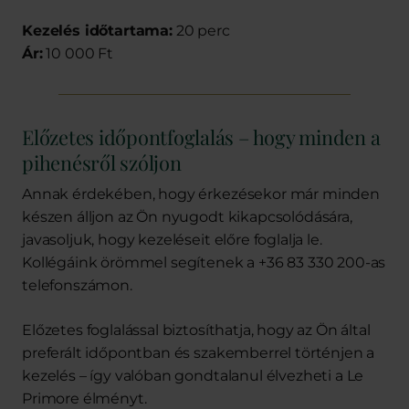
Kezelés időtartama:
20 perc
Ár:
10 000 Ft
Előzetes időpontfoglalás – hogy minden a
pihenésről szóljon
Annak érdekében, hogy érkezésekor már minden
készen álljon az Ön nyugodt kikapcsolódására,
javasoljuk, hogy kezeléseit előre foglalja le.
Kollégáink örömmel segítenek a +36 83 330 200-as
telefonszámon.
Előzetes foglalással biztosíthatja, hogy az Ön által
preferált időpontban és szakemberrel történjen a
kezelés – így valóban gondtalanul élvezheti a Le
Primore élményt.