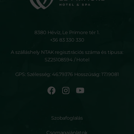
8380 Hévíz, Le Primore tér 1.
+36 83 330 330
A szálláshely NTAK regisztrációs száma és típusa:
SZ25108594 / Hotel
GPS: Szélesség: 46.79376 Hosszúság: 17.19081
Szobafoglalás
Csomagajánlatok