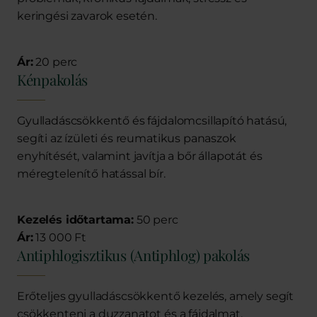
keringési zavarok esetén.
Ár:
20 perc
Kénpakolás
Gyulladáscsökkentő és fájdalomcsillapító hatású,
segíti az ízületi és reumatikus panaszok
enyhítését, valamint javítja a bőr állapotát és
méregtelenítő hatással bír.
Kezelés időtartama:
50 perc
Ár:
13 000 Ft
Antiphlogisztikus (Antiphlog) pakolás
Erőteljes gyulladáscsökkentő kezelés, amely segít
csökkenteni a duzzanatot és a fájdalmat,