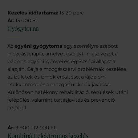
Kezelés időtartama:
15-20 perc
Ár:
13 000 Ft
Gyógytorna
Az
egyéni gyógytorna
egy személyre szabott
mozgásterápia, amelyet gyógytornász vezet a
páciens egyéni igényei és egészségi állapota
alapján. Célja a mozgásszervi problémák kezelése,
az ízületek és izmok erősítése, a fájdalom
csökkentése és a mozgásfunkciók javítása.
Különösen hatékony rehabilitáció, sérülések utáni
felépülés, valamint tartásjavítás és prevenció
céljából.
Ár:
9 900 - 12 000 Ft
Kombinált elektromos kezelés