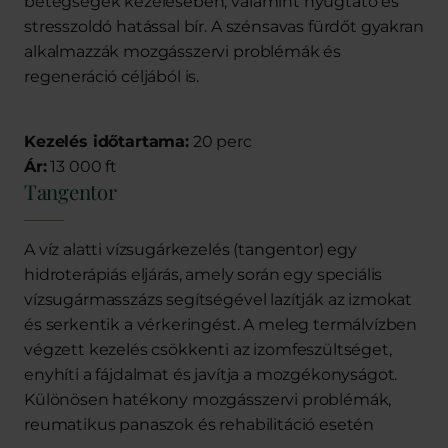
betegségek kezelésében, valamint nyugtató és
stresszoldó hatással bír. A szénsavas fürdőt gyakran
alkalmazzák mozgásszervi problémák és
regeneráció céljából is.
Kezelés időtartama:
20 perc
Ár:
13 000 ft
Tangentor
A víz alatti vízsugárkezelés (tangentor) egy
hidroterápiás eljárás, amely során egy speciális
vízsugármasszázs segítségével lazítják az izmokat
és serkentik a vérkeringést. A meleg termálvízben
végzett kezelés csökkenti az izomfeszültséget,
enyhíti a fájdalmat és javítja a mozgékonyságot.
Különösen hatékony mozgásszervi problémák,
reumatikus panaszok és rehabilitáció esetén