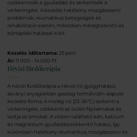
csökkentsék a gyulladást és serkentsék a
vérkeringést. A kezelés hatékony mozgásszervi
problémák, reumatikus betegségek és
rehabilitáció esetén, miközben méregtelenítő és
bőrtápláló hatással is bír.
Kezelés időtartama:
25 perc
Ár:
11 000 - 14 000 Ft
Hévízi fürdőterápia
A hévízi fürdőterápia a Hévízi-tó gyógyhatású,
ásványi anyagokban gazdag termálvizén alapuló
kezelési forma. A meleg víz (23-36°C) serkenti a
vérkeringést, csökkenti az ízületi fájdalmakat és
lazítja az izmokat. A vízben található kén, kalcium
és magnézium gyulladáscsökkentő hatású, így
különösen hatékony reumatikus, mozgásszervi és