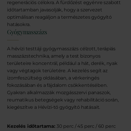
regenerációs célokra. A fürdőzést egyénre szabott
időtartamban javasolják, hogy a szervezet
optimálisan reagáljon a természetes gyógyító
hatásokra.
Gyógymasszázs
A hévízi testtáji gyógymasszázs célzott, terápiás
masszázstechnika, amely a test bizonyos
területeire koncentrál, például a hát, derék, nyak
vagy végtagok területére. A kezelés segít az
izomfeszültség oldásában, a vérkeringés
fokozásában és a fájdalom csökkentésében.
Gyakran alkalmazzák mozgásszervi panaszok,
reumatikus betegségek vagy rehabilitáció során,
kiegészítve a Hévízi-tó gyógyító hatásait.
Kezelés időtartama:
30 perc / 45 perc / 60 perc