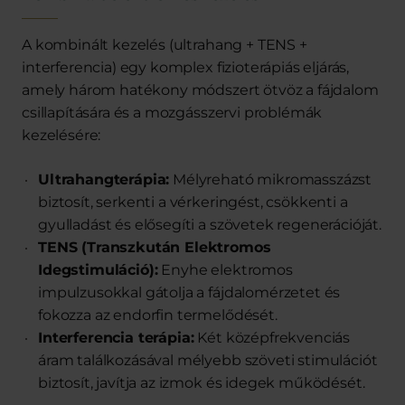
A kombinált kezelés (ultrahang + TENS +
interferencia) egy komplex fizioterápiás eljárás,
amely három hatékony módszert ötvöz a fájdalom
csillapítására és a mozgásszervi problémák
kezelésére:
Ultrahangterápia:
Mélyreható mikromasszázst
biztosít, serkenti a vérkeringést, csökkenti a
gyulladást és elősegíti a szövetek regenerációját
.
TENS (Transzkután Elektromos
Idegstimuláció):
Enyhe elektromos
impulzusokkal gátolja a fájdalomérzetet és
fokozza az endorfin termelődését.
Interferencia terápia:
Két középfrekvenciás
áram találkozásával mélyebb szöveti stimulációt
biztosít, javítja az izmok és idegek működését.