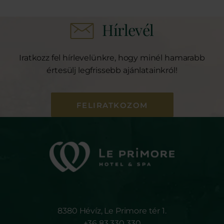
Hírlevél
Iratkozz fel hírlevelünkre, hogy minél hamarabb
értesülj legfrissebb ajánlatainkról!
FELIRATKOZOM
8380 Hévíz, Le Primore tér 1.
+36 83 330 330