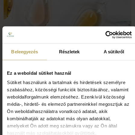
2026. OKTÓBER 15-18.
Beleegyezés
Részletek
A sütikről
Wine & Dine a Holdvölgy
Pincészettel – Tokaj-Hegyalja
Ez a weboldal sütiket használ
Leírás:
Sütiket használunk a tartalmak és hirdetések személyre
Tokaj-Hegyalja gazdag borászati öröksége és a
szabásához, közösségi funkciók biztosításához, valamint
Holdvölgy Pincészet válogatott tételei találkoznak a
weboldalforgalmunk elemzéséhez. Ezenkívül közösségi
La Vie Gourmet Restaurant fogásaival az őszi Wine &
média-, hirdető- és elemező partnereinkkel megosztjuk az
Dine programsorozat következő hétvégéjén.
Ön weboldalhasználatra vonatkozó adatait, akik
kombinálhatják az adatokat más olyan adatokkal,
amelyeket Ön adott meg számukra vagy az Ön által
RÉSZLETEK
használt más szolgáltatásokból gyűjtöttek.