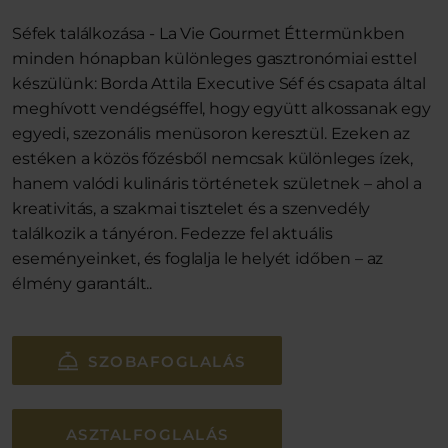
Séfek találkozása - La Vie Gourmet Éttermünkben
minden hónapban különleges gasztronómiai esttel
készülünk: Borda Attila Executive Séf és csapata által
meghívott vendégséffel, hogy együtt alkossanak egy
egyedi, szezonális menüsoron keresztül. Ezeken az
estéken a közös főzésből nemcsak különleges ízek,
hanem valódi kulináris történetek születnek – ahol a
kreativitás, a szakmai tisztelet és a szenvedély
találkozik a tányéron. Fedezze fel aktuális
eseményeinket, és foglalja le helyét időben – az
élmény garantált..
SZOBAFOGLALÁS
ASZTALFOGLALÁS