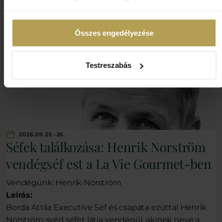
Összes engedélyezése
Testreszabás
2026.09.25.-26.
Séfek találkozása: Henrik Norström
vendégséf est a La Vie Gourmet-ben
Vendégünk: Henrik Norström
Leírás:
Borda Attila Executive Séf és csapata ezúttal
Henrik
Norström
svéd séfet látja vendégül, akinek neve a