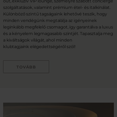
out, exkluzív VIP lounge, személyre szabott concierge
szolgáltatások, valamint prémium étel- és italkínálat.
Különböző szintű tagságaink lehetővé teszik, hogy
minden vendégünk megtalálja az igényeinek
leginkább megfelelő csomagot, így garantálva a luxus
és a kényelem legmagasabb szintjét. Tapasztalja meg
a kiváltságok világát, ahol minden
klubtagjaink elégedettségéről szól!
TOVÁBB