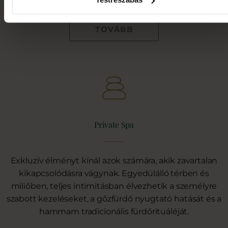
TOVÁBB
Private Spa
Exkluzív élményt kínál azok számára, akik zavartalan
kikapcsolódásra vágynak. Egyedülálló térben és
miliőben, teljes intimitásban élvezhetik a személyre
szabott kezeléseket, a gőzfürdő nyugtató hatását és a
hammam tradicionális fürdőrituáléját.