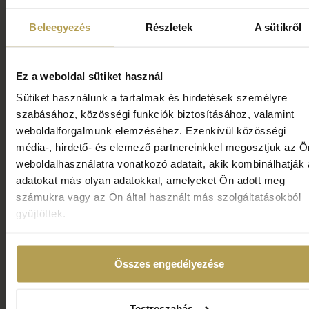
Beleegyezés
Részletek
A sütikről
TOVÁBB
Ez a weboldal sütiket használ
Sütiket használunk a tartalmak és hirdetések személyre
szabásához, közösségi funkciók biztosításához, valamint
weboldalforgalmunk elemzéséhez. Ezenkívül közösségi
média-, hirdető- és elemező partnereinkkel megosztjuk az Ö
weboldalhasználatra vonatkozó adatait, akik kombinálhatják
Mozgás
adatokat más olyan adatokkal, amelyeket Ön adott meg
számukra vagy az Ön által használt más szolgáltatásokból
gyűjtöttek.
Tapasztalja meg a mozgás és pihenés tökéletes
egyensúlyát! Tematikus jógaórák, modern
fitneszterem és egyedi szabadtéri programok várják,
Összes engedélyezése
hogy új energiával töltse fel magát. Akár relaxálni, akár
formálódni szeretne, itt minden adott a teljes
megújuláshoz.
Testreszabás