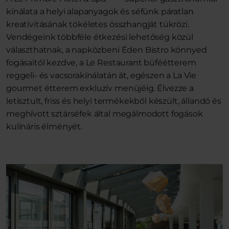
kínálata a helyi alapanyagok és séfünk páratlan
kreativitásának tökéletes összhangját tükrözi.
Vendégeink többféle étkezési lehetőség közül
választhatnak, a napközbeni Éden Bistro könnyed
fogásaitól kezdve, a Le Restaurant büféétterem
reggeli- és vacsorakínálatán át, egészen a La Vie
gourmet étterem exkluzív menüjéig. Élvezze a
letisztult, friss és helyi termékekből készült, állandó és
meghívott sztárséfek által megálmodott fogások
kulináris élményét.