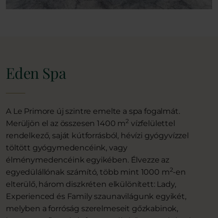
Eden Spa
A Le Primore új szintre emelte a spa fogalmát.
2
Merüljön el az összesen 1400 m
vízfelülettel
rendelkező, saját kútforrásból, hévízi gyógyvízzel
töltött gyógymedencéink, vagy
élménymedencéink egyikében. Élvezze az
2
egyedülállónak számító, több mint 1000 m
-en
elterülő, három diszkréten elkülönített: Lady,
Experienced és Family szaunavilágunk egyikét,
melyben a forróság szerelmeseit gőzkabinok,