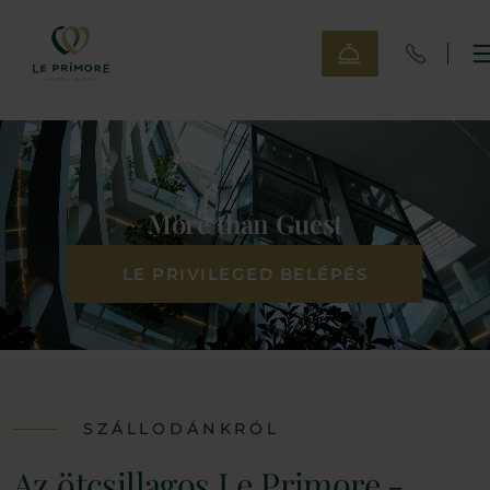
More than Guest
LE PRIVILEGED BELÉPÉS
SZÁLLODÁNKRÓL
Az ötcsillagos Le Primore -