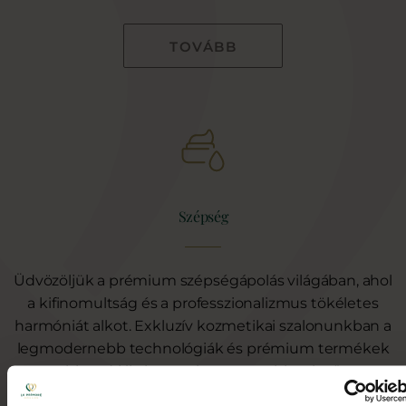
TOVÁBB
Szépség
Üdvözöljük a prémium szépségápolás világában, ahol
a kifinomultság és a professzionalizmus tökéletes
harmóniát alkot. Exkluzív kozmetikai szalonunkban a
legmodernebb technológiák és prémium termékek
biztosítják, hogy a legmagasabb szintű
gondoskodásban részesüljön.