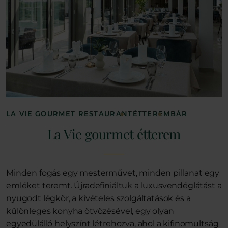
LA VIE GOURMET RESTAURANT
ÉTTEREM
BÁR
La Vie gourmet étterem
Minden fogás egy mesterművet, minden pillanat egy
emléket teremt. Újradefiniáltuk a luxusvendéglátást a
nyugodt légkör, a kivételes szolgáltatások és a
különleges konyha ötvözésével, egy olyan
egyedülálló helyszínt létrehozva, ahol a kifinomultság