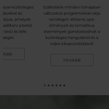
olyan különleges
Szállodánk minden hónapban
atásokkal és
változatos programokkal várja
 várjuk, amelyek
vendégeit: élőzene, spa-
zaállítani a belső
élmények és tematikus
a testi és lelki
események gondoskodnak a
zséget.
különleges hangulatról és a
teljes kikapcsolódásról.
OVÁBB
TOVÁBB