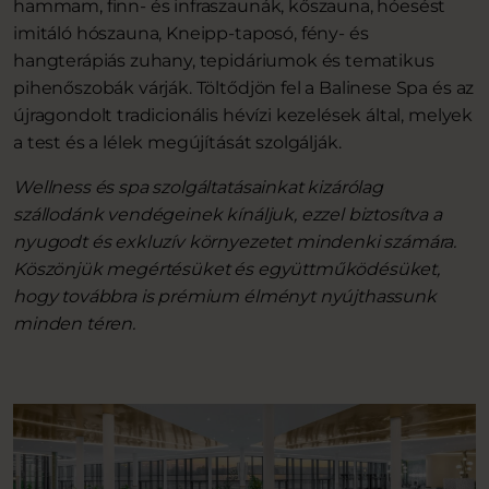
hammam, finn- és infraszaunák, kőszauna, hóesést
imitáló hószauna, Kneipp-taposó, fény- és
hangterápiás zuhany, tepidáriumok és tematikus
pihenőszobák várják. Töltődjön fel a Balinese Spa és az
újragondolt tradicionális hévízi kezelések által, melyek
a test és a lélek megújítását szolgálják.
Wellness és spa szolgáltatásainkat kizárólag
szállodánk vendégeinek kínáljuk, ezzel biztosítva a
nyugodt és exkluzív környezetet mindenki számára.
Köszönjük megértésüket és együttműködésüket,
hogy továbbra is prémium élményt nyújthassunk
minden téren.