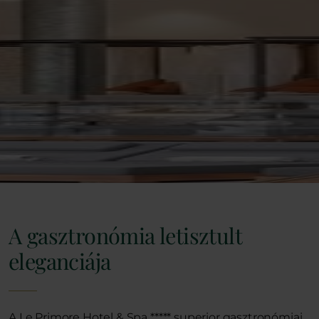
A gasztronómia letisztult
eleganciája
A Le Primore Hotel & Spa ***** superior gasztronómiai