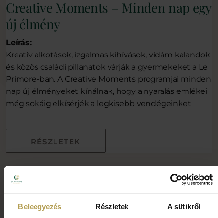
Creative Moments – Minden nap egy
új élmény
Leírás:
Kreatív alkotások, izgalmas kihívások, vidám kalandok
és közös családi pillanatok várják a gyermekeket a Le
Primore-ban. A Creative Moments programjai minden
nap új élményeket kínálnak, hogy a nyaralás emlékei
még sokáig elkísérjék a legkisebb vendégeinket
RÉSZLETEK
Beleegyezés
Részletek
A sütikről