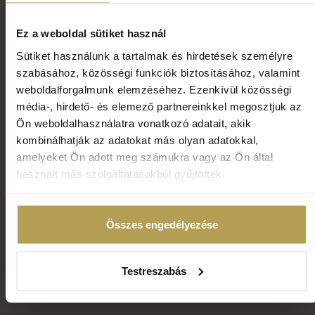
Ez a weboldal sütiket használ
Sütiket használunk a tartalmak és hirdetések személyre
szabásához, közösségi funkciók biztosításához, valamint
2026.10.22.-10.31.
weboldalforgalmunk elemzéséhez. Ezenkívül közösségi
Őszi kalandok a Le Primore-ban
média-, hirdető- és elemező partnereinkkel megosztjuk az
Ön weboldalhasználatra vonatkozó adatait, akik
Leírás:
kombinálhatják az adatokat más olyan adatokkal,
Töltse az őszi szünetet a Le Primore-ban, ahol kreatív
amelyeket Ön adott meg számukra vagy az Ön által
foglalkozások, halloweeni kalandok, családi élmények
használt más szolgáltatásokból gyűjtöttek.
és egy különleges Kids Only vacsora várja a
gyermekeket.
Összes engedélyezése
RÉSZLETEK
Testreszabás