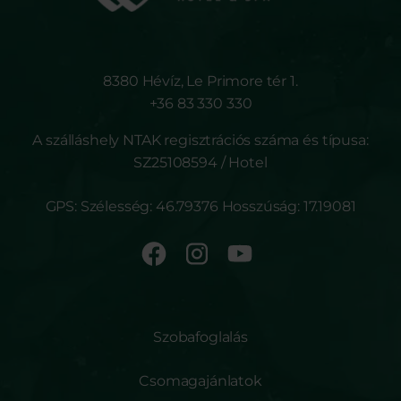
8380 Hévíz, Le Primore tér 1.
+36 83 330 330
A szálláshely NTAK regisztrációs száma és típusa:
SZ25108594 / Hotel
GPS: Szélesség: 46.79376 Hosszúság: 17.19081
Szobafoglalás
Csomagajánlatok