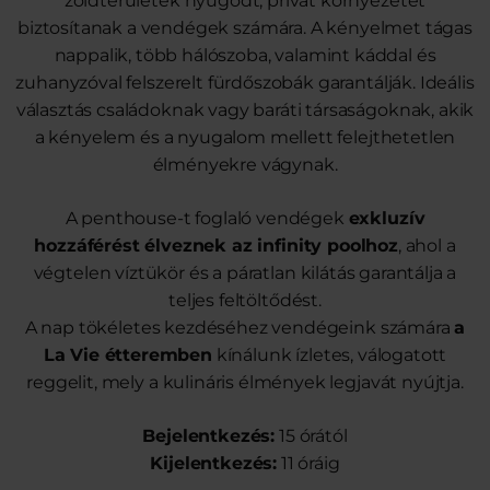
zöldterületek nyugodt, privát környezetet
biztosítanak a vendégek számára. A kényelmet tágas
nappalik, több hálószoba, valamint káddal és
zuhanyzóval felszerelt fürdőszobák garantálják. Ideális
választás családoknak vagy baráti társaságoknak, akik
a kényelem és a nyugalom mellett felejthetetlen
élményekre vágynak.
A penthouse-t foglaló vendégek
exkluzív
hozzáférést élveznek az infinity poolhoz
, ahol a
végtelen víztükör és a páratlan kilátás garantálja a
teljes feltöltődést.
A nap tökéletes kezdéséhez vendégeink számára
a
La Vie étteremben
kínálunk ízletes, válogatott
reggelit, mely a kulináris élmények legjavát nyújtja.
Bejelentkezés:
15 órától
Kijelentkezés:
11 óráig