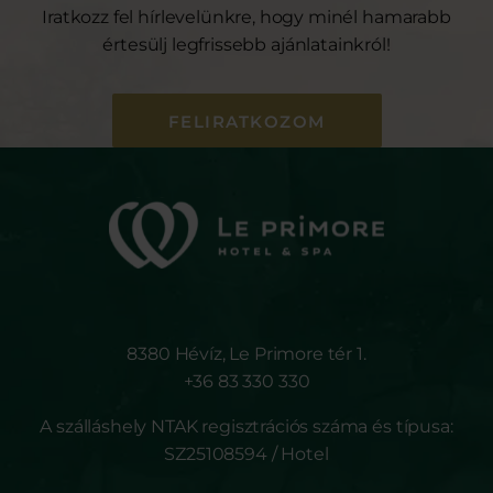
Iratkozz fel hírlevelünkre, hogy minél hamarabb
értesülj legfrissebb ajánlatainkról!
FELIRATKOZOM
8380 Hévíz, Le Primore tér 1.
+36 83 330 330
A szálláshely NTAK regisztrációs száma és típusa:
SZ25108594 / Hotel