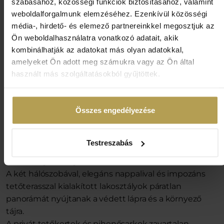
szabásához, közösségi funkciók biztosításához, valamint
weboldalforgalmunk elemzéséhez. Ezenkívül közösségi
média-, hirdető- és elemező partnereinkkel megosztjuk az
Ön weboldalhasználatra vonatkozó adatait, akik
kombinálhatják az adatokat más olyan adatokkal,
amelyeket Ön adott meg számukra vagy az Ön által
használt más szolgáltatásokból gyűjtöttek.
PENTHOUSE LAKOSZTÁLY
Royal Penthouse Suite
Összes engedélyezése
A Le Primore Royal Penthouse lakosztályok
a tágas
Testreszabás
luxus és a természet közelségének tökéletes
harmóniáját kínálják.
A két hálószobával, elegáns nappalival és impozáns
tetőterasszal kialakított lakosztályok páratlan
panorámát nyújtanak a védett lápra és a környező
tájra.
A privát tetőkertek és pihenősarkok zavartalan